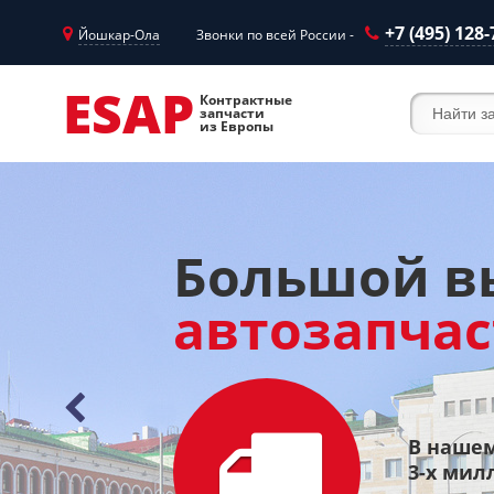
+7 (495) 128-
Йошкар-Ола
Звонки по всей России -
ESAP
Контрактные
запчасти
из Европы
Большой в
автозапча
ую доставку
В нашем
я и турбин до
3-х мил