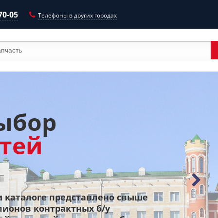
70-05
Телефоны в других городах
ыбор
Быст
стей
поис
 каталоге представлено свыше
лионов контрактных б/у