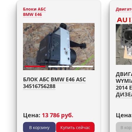
Блоки АБС
Двигат
BMW E46
ДВИГ
БЛОК АБС BMW E46 ASC
WYMI
34516756288
2014 
ДИЗЕ
Цена:
13 786 руб.
Цена
В корзину
Купить сейчас
В кор