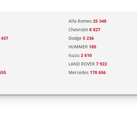
Alfa Romeo
25 348
Chevrolet
8 827
 437
Dodge
5 236
HUMMER
185
Isuzu
2 610
LAND ROVER
7 922
655
Mercedes
178 656
454
Opel
164 994
237
Renault
169 048
Seat
59 312
g
1 424
Subaru
10 240
en
19 229
Volvo
65 030