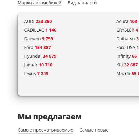
Марки автомобилей
Вид запчасти
AUDI
233 350
Acura
103
CADILLAC
1 146
CRYSLER
4
Daewoo
9 759
Daihatsu
3
Ford
154 387
Ford USA
1
Hyundai
34 879
Infinity
66
Jaguar
10 710
Kia
32 687
Lexus
7 249
Mazda
55 
Mitsubishi
27 864
Nissan
60 
Peugeot
98 782
Porsche
5 
Saab
14 733
Scion
125
Smart
6 166
SsangYon
Мы предлагаем
TOYOTA
66 142
Volkswag
Самые просматриваемые
Самые новые