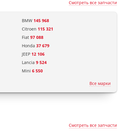
Смотреть все запчасти
BMW
145 968
Citroen
115 321
Fiat
97 088
Honda
37 679
JEEP
12 106
Lancia
9 524
Mini
6 550
PONTIAC
625
Все марки
Rover
19 551
Skoda
38 147
Suzuki
17 068
Другие
690 505
Смотреть все запчасти