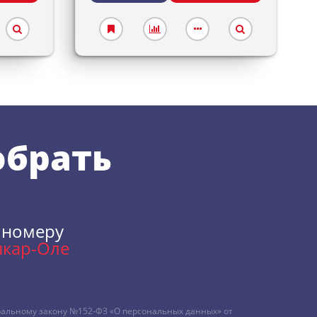
обрать
 номеру
кар-Оле
альному закону №152-ФЗ «О персональных данных» от