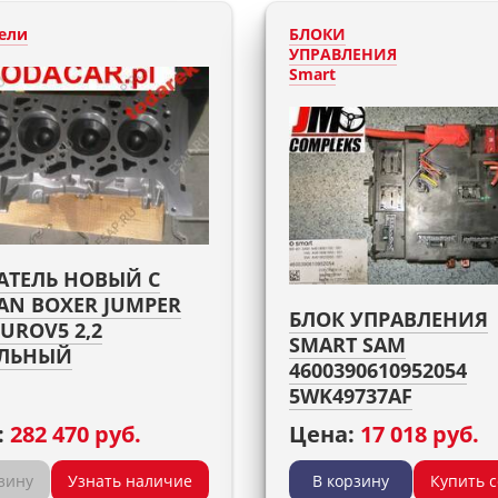
ели
БЛОКИ
УПРАВЛЕНИЯ
Smart
АТЕЛЬ НОВЫЙ С
AN BOXER JUMPER
БЛОК УПРАВЛЕНИЯ
EUROV5 2,2
SMART SAM
ЛЬНЫЙ
4600390610952054
5WK49737AF
:
282 470 руб.
Цена:
17 018 руб.
зину
Узнать наличие
В корзину
Купить 